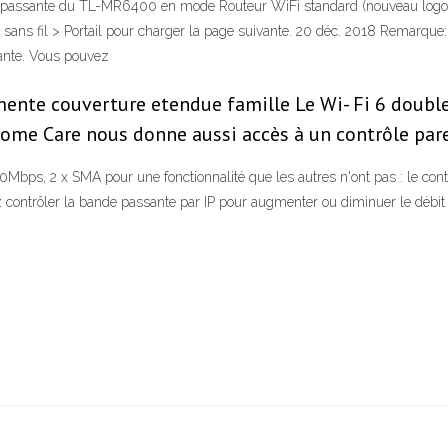
e passante du TL-MR6400 en mode Routeur WiFi standard (nouveau logo)
ns fil > Portail pour charger la page suivante. 20 déc. 2018 Remarque: 
sante. Vous pouvez
mente couverture etendue famille Le Wi- Fi 6 double
Home Care nous donne aussi accès à un contrôle par
s, 2 x SMA pour une fonctionnalité que les autres n'ont pas : le contrô
ontrôler la bande passante par IP pour augmenter ou diminuer le débi