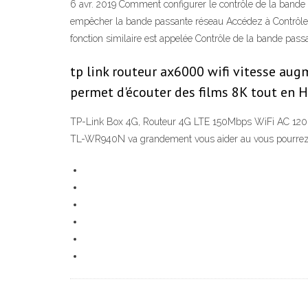
6 avr. 2019 Comment configurer le contrôle de la band
empêcher la bande passante réseau Accédez à Contrôle sa
fonction similaire est appelée Contrôle de la bande pas
tp link routeur ax6000 wifi vitesse aug
permet d'écouter des films 8K tout en 
TP-Link Box 4G, Routeur 4G LTE 150Mbps WiFi AC 1200Mbp
TL-WR940N va grandement vous aider au vous pourrez c