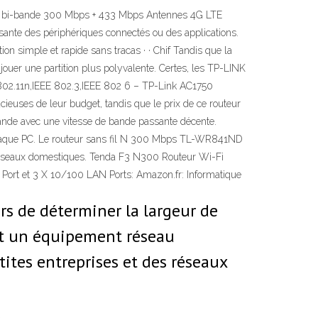
 bi-bande 300 Mbps + 433 Mbps Antennes 4G LTE
nte des périphériques connectés ou des applications.
on simple et rapide sans tracas · · Chif Tandis que la
jouer une partition plus polyvalente. Certes, les TP-LINK
E 802.11n,IEEE 802.3,IEEE 802 6 – TP-Link AC1750
cieuses de leur budget, tandis que le prix de ce routeur
 bande avec une vitesse de bande passante décente.
 chaque PC. Le routeur sans fil N 300 Mbps TL-WR841ND
s réseaux domestiques. Tenda F3 N300 Routeur Wi-Fi
ort et 3 X 10/100 LAN Ports: Amazon.fr: Informatique
s de déterminer la largeur de
st un équipement réseau
tites entreprises et des réseaux