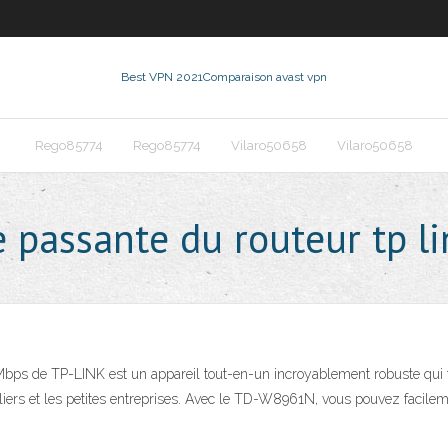
Best VPN 2021
Comparaison avast vpn
Rego85774
Rego85774
Vilaro50658
Vilaro50658
 passante du routeur tp li
de TP-LINK est un appareil tout-en-un incroyablement robuste qui f
culiers et les petites entreprises. Avec le TD-W8961N, vous pouvez facilem