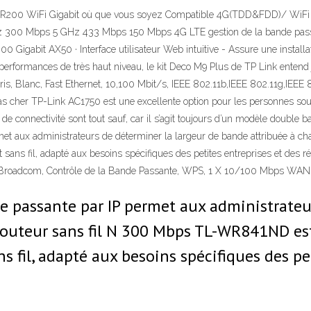
R200 WiFi Gigabit où que vous soyez Compatible 4G(TDD&FDD)/ WiFi
Hz 300 Mbps 5 GHz 433 Mbps 150 Mbps 4G LTE gestion de la bande passa
Gigabit AX50 · Interface utilisateur Web intuitive - Assure une installati
 performances de très haut niveau, le kit Deco M9 Plus de TP Link entend 
ris, Blanc, Fast Ethernet, 10,100 Mbit/s, IEEE 802.11b,IEEE 802.11g,IEE
 pas cher TP-Link AC1750 est une excellente option pour les personnes sou
de connectivité sont tout sauf, car il s’agit toujours d’un modèle double
met aux administrateurs de déterminer la largeur de bande attribuée à
t sans fil, adapté aux besoins spécifiques des petites entreprises et de
 Broadcom, Contrôle de la Bande Passante, WPS, 1 X 10/100 Mbps WAN P
e passante par IP permet aux administrateur
 routeur sans fil N 300 Mbps TL-WR841ND e
s fil, adapté aux besoins spécifiques des pe